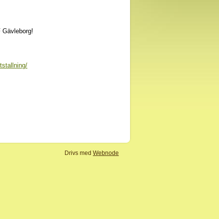
 Gävleborg!
stallning/
Drivs med
Webnode