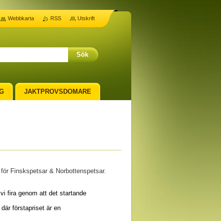
Webbkarta
RSS
Utskrift
G
JAKTPROVSDOMARE
ta för Finskspetsar & Norbottenspetsar.
 vi fira genom att det startande
 där förstapriset är en