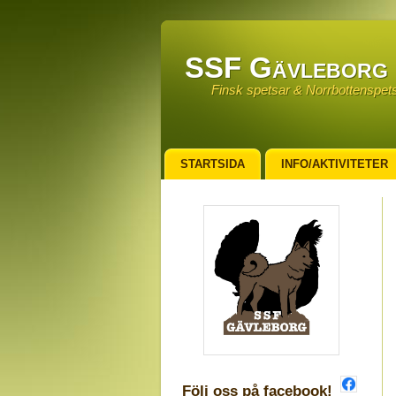
SSF Gävleborg
Finsk spetsar & Norrbottenspet
STARTSIDA
INFO/AKTIVITETER
ÅRSMÖTESPROTOKOLL MM
FO
Följ oss på facebook!