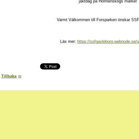
jaktdag på Holmenskogs marker.
Varmt Välkommen till Forsparken önskar SSF
Läs mer:
https://ssfgavleborg.webnode.se/ut
1768106279/
Tillbaka