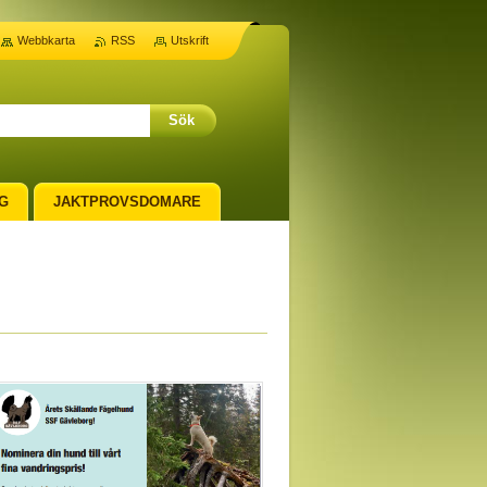
Webbkarta
RSS
Utskrift
G
JAKTPROVSDOMARE