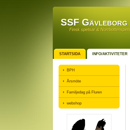
SSF Gävleborg
Finsk spetsar & Norrbottenspet
STARTSIDA
INFO/AKTIVITETER
ÅRSMÖTESPROTOKOLL MM
FO
BPH
Årsmöte
Familjedag på Fluren
webshop